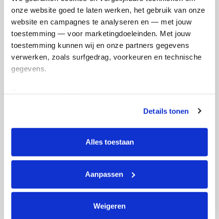
Suzanne's badges
onze website goed te laten werken, het gebruik van onze 
website en campagnes te analyseren en — met jouw 
toestemming — voor marketingdoeleinden. Met jouw 
toestemming kunnen wij en onze partners gegevens 
verwerken, zoals surfgedrag, voorkeuren en technische 
gegevens.
Deze gegevens helpen ons om campagnes te meten, 
prestaties te verbeteren en relevante KWF-content te 
Details tonen
tonen. Je kunt je toestemming op elk moment wijzigen of 
intrekken via Cookie instellingen onderaan de pagina. De 
lijst met cookies is te vinden in het tabblad “details”.
Alles toestaan
Aanpassen
Weigeren