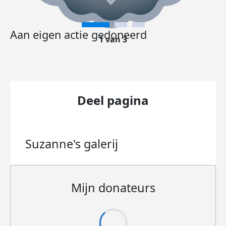
Aan eigen actie gedoneerd
1 van 3
Deel pagina
Suzanne's
galerij
Mijn donateurs