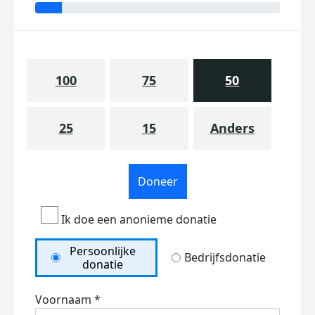
100
75
50
25
15
Anders
Doneer
Ik doe een anonieme donatie
Persoonlijke
Bedrijfsdonatie
donatie
Voornaam *