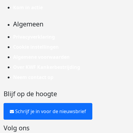
Kom in actie
Algemeen
Privacyverklaring
Cookie instellingen
Algemene voorwaarden
Over KWF Kankerbestrijding
Neem contact op
Blijf op de hoogte
Schrijf je in voor de nieuwsbrief
Volg ons