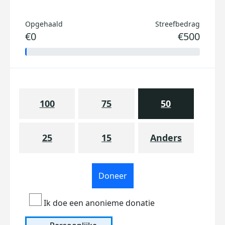
Opgehaald
Streefbedrag
€0
€500
100
75
50
25
15
Anders
Doneer
Ik doe een anonieme donatie