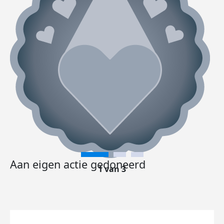
Aan eigen actie gedoneerd
1 van 3