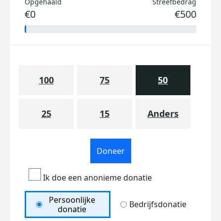
Opgehaald
Streefbedrag
€0
€500
100
75
50
25
15
Anders
Doneer
Ik doe een anonieme donatie
Persoonlijke
Bedrijfsdonatie
donatie