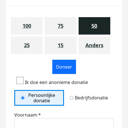
100
75
50
25
15
Anders
Doneer
Ik doe een anonieme donatie
Persoonlijke
Bedrijfsdonatie
donatie
Voornaam *