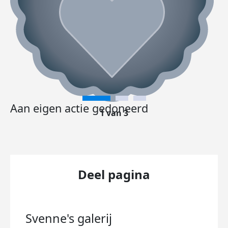
Aan eigen actie gedoneerd
1 van 3
Deel pagina
Svenne's
galerij