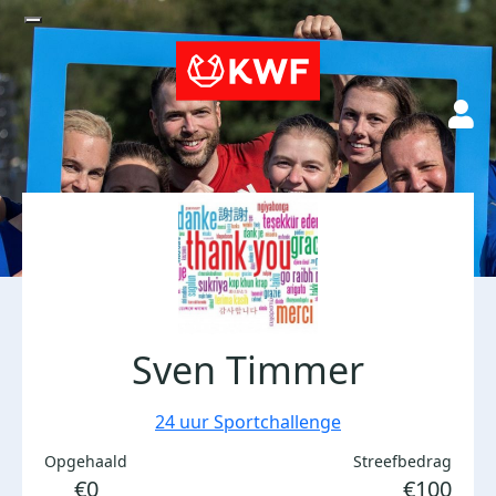
Sven Timmer
24 uur Sportchallenge
Opgehaald
Streefbedrag
€0
€100