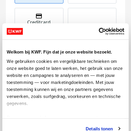
Creditcard
Referentie
Welkom bij KWF. Fijn dat je onze website bezoekt.
We gebruiken cookies en vergelijkbare technieken om 
onze website goed te laten werken, het gebruik van onze 
website en campagnes te analyseren en — met jouw 
toestemming — voor marketingdoeleinden. Met jouw 
Ik wil bijdragen aan de transactiekosten
toestemming kunnen wij en onze partners gegevens 
en betaal €0.75 extra.
verwerken, zoals surfgedrag, voorkeuren en technische 
gegevens.
Doneer nu
Deze gegevens helpen ons om campagnes te meten, 
prestaties te verbeteren en relevante KWF-content te 
Details tonen