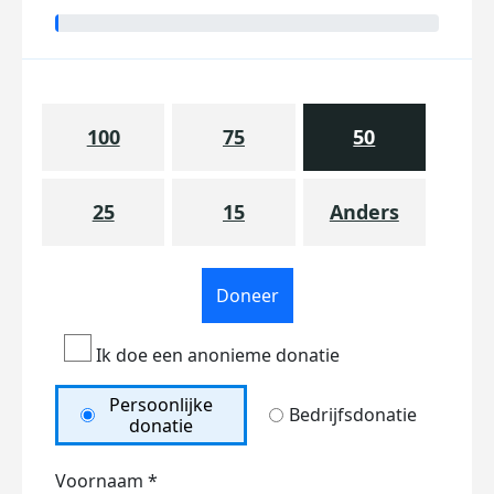
100
75
50
25
15
Anders
Doneer
Ik doe een anonieme donatie
Persoonlijke
Bedrijfsdonatie
donatie
Voornaam *