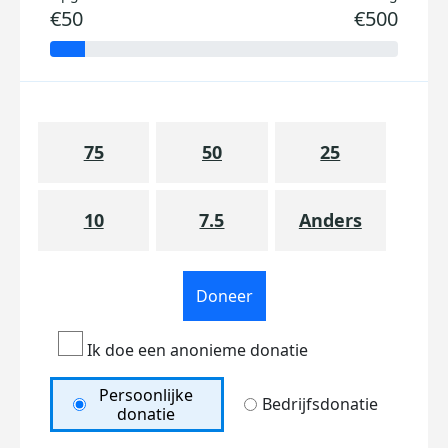
€50
€500
75
50
25
10
7.5
Anders
Doneer
Ik doe een anonieme donatie
Persoonlijke
Bedrijfsdonatie
donatie