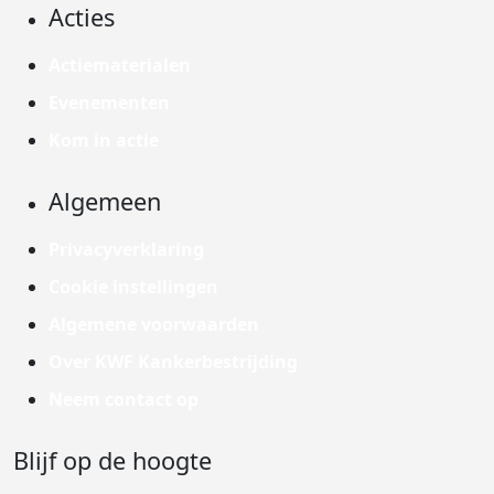
Acties
Actiematerialen
Evenementen
Kom in actie
Algemeen
Privacyverklaring
Cookie instellingen
Algemene voorwaarden
Over KWF Kankerbestrijding
Neem contact op
Blijf op de hoogte