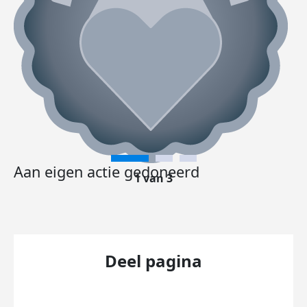
Aan eigen actie gedoneerd
1 van 3
Deel pagina