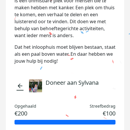
is een onmisbare plek voor mensen die te
maken hebben met kanker. Een plek om thuis
te komen, een verhaal te delen en een
luisterend oor te vinden. Dit doen we met
behulp van behoeftegerichte activiteiten,
want ieder mens is anders.
Dat het inloophuis moet blijven bestaan, staat
als een paal boven water. En daar hebben we
jouw hulp bij nodig!
Doneer aan Sylvana
arrow_back
Opgehaald
Streefbedrag
€200
€100