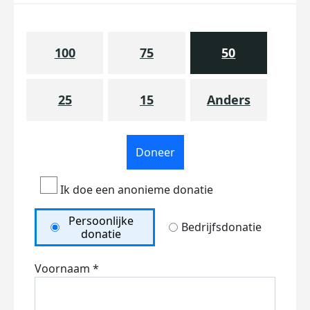
100
75
50
25
15
Anders
Doneer
Ik doe een anonieme donatie
Persoonlijke
Bedrijfsdonatie
donatie
Voornaam *