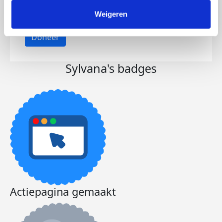
€200
€100
Weigeren
Doneer
Sylvana's badges
Actiepagina gemaakt