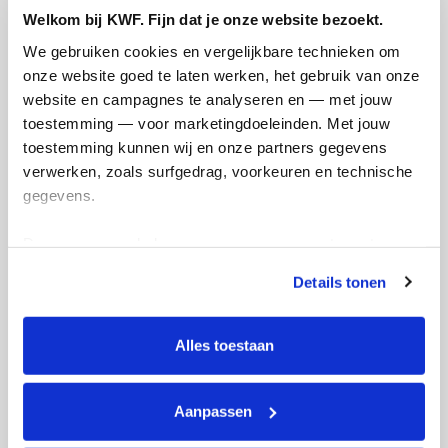
Welkom bij KWF. Fijn dat je onze website bezoekt.
Creditcard
We gebruiken cookies en vergelijkbare technieken om 
Referentie
onze website goed te laten werken, het gebruik van onze 
website en campagnes te analyseren en — met jouw 
toestemming — voor marketingdoeleinden. Met jouw 
toestemming kunnen wij en onze partners gegevens 
verwerken, zoals surfgedrag, voorkeuren en technische 
gegevens.
Deze gegevens helpen ons om campagnes te meten, 
Ik wil bijdragen aan de transactiekosten
prestaties te verbeteren en relevante KWF-content te 
en betaal €0.75 extra.
Details tonen
tonen. Je kunt je toestemming op elk moment wijzigen of 
Doneer nu
intrekken via Cookie instellingen onderaan de pagina. De 
lijst met cookies is te vinden in het tabblad “details”.
Alles toestaan
Aanpassen
Opgehaald
Streefbedrag