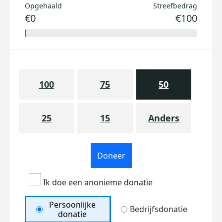
Opgehaald
Streefbedrag
€0
€100
100
75
50
25
15
Anders
Doneer
Ik doe een anonieme donatie
Persoonlijke
Bedrijfsdonatie
donatie