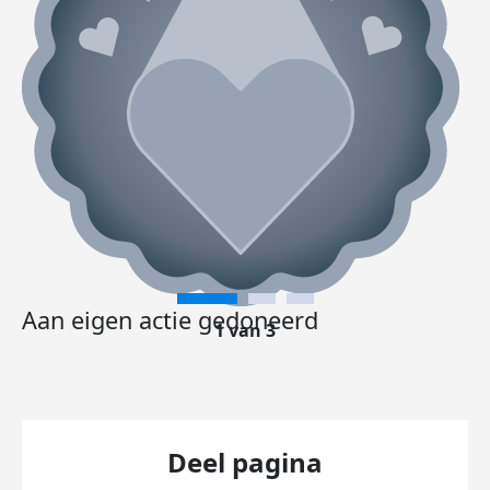
Aan eigen actie gedoneerd
1 van 3
Deel pagina