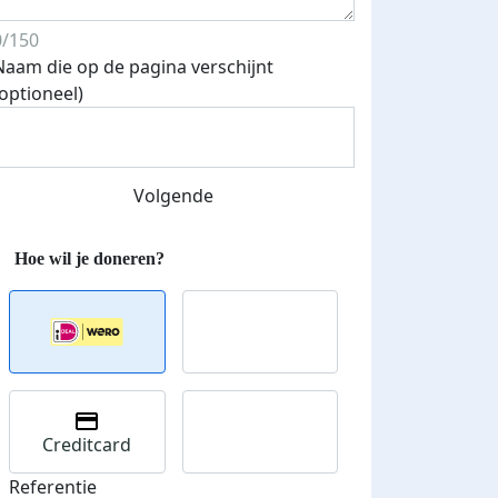
0/150
Naam die op de pagina verschijnt
(optioneel)
Volgende
Streefbedrag verhoogd
Creditcard
Referentie