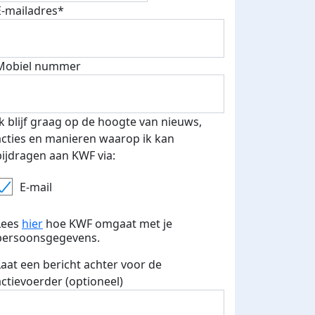
E-mailadres*
Mobiel nummer
 euro opgehaald: t-shirt
E-mails verstuurd
iend
Ik blijf graag op de hoogte van nieuws,
acties en manieren waarop ik kan
bijdragen aan KWF via:
E-mail
Lees
hier
hoe KWF omgaat met je
persoonsgegevens.
Laat een bericht achter voor de
actievoerder (optioneel)