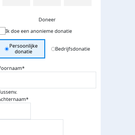
Doneer
Ik doe een anonieme donatie
Donation Type
Persoonlijke
Bedrijfsdonatie
donatie
Voornaam*
Tussenv.
Achternaam*