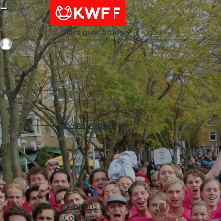
Alles over acties
Login
Evenementen
Over ons
Contact