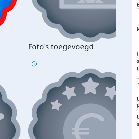
Foto's toegevoegd
€500
verd