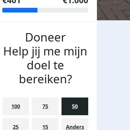
€401
€1.000
Doneer
Help jij me mijn
doel te
bereiken?
100
75
50
25
15
Anders