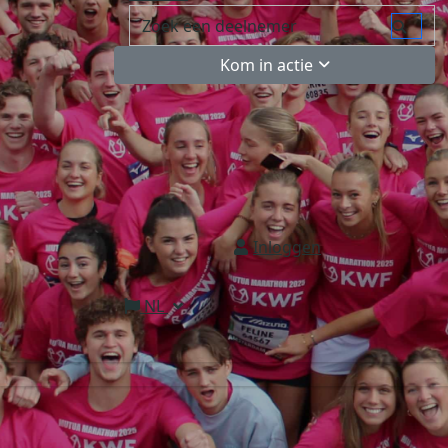
Kom in actie
Inloggen
NL