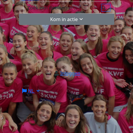
Kom in actie
Inloggen
NL