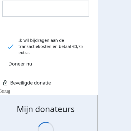
Ik wil bijdragen aan de
transactiekosten
en betaal €0,75
Donateurs bedankt
extra.
Doneer nu
Terug
Mijn donateurs