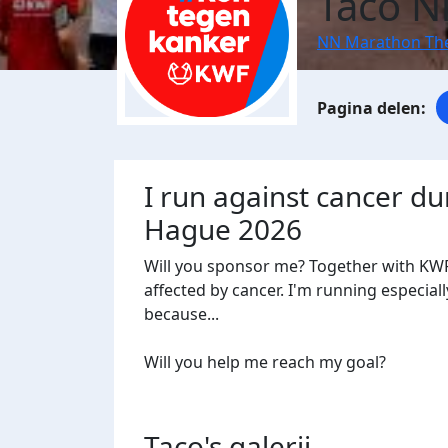
Taco N
NN Marathon Th
I run against cancer d
Hague 2026
Will you sponsor me? Together with KWF
affected by cancer. I'm running especiall
because...
Will you help me reach my goal?
Taco's
galerij