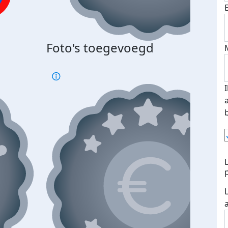
Bij 
Foto's toegevoegd
je je