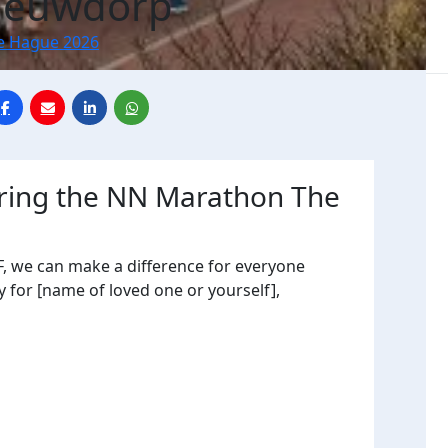
ieuwdorp
e Hague 2026
uring the NN Marathon The
, we can make a difference for everyone
y for [name of loved one or yourself],