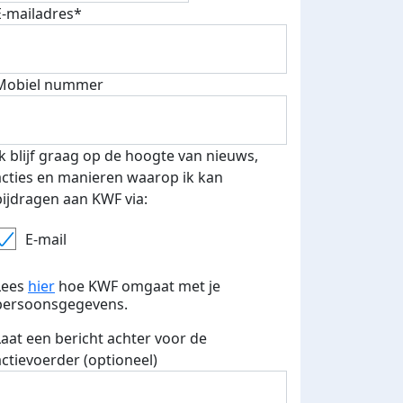
E-mailadres*
500 euro aan donaties ontvang
E-mails verstuurd
 speciale KWF t-shirt!
Mobiel nummer
Ik blijf graag op de hoogte van nieuws,
acties en manieren waarop ik kan
bijdragen aan KWF via:
E-mail
Lees
hier
hoe KWF omgaat met je
persoonsgegevens.
Laat een bericht achter voor de
actievoerder (optioneel)