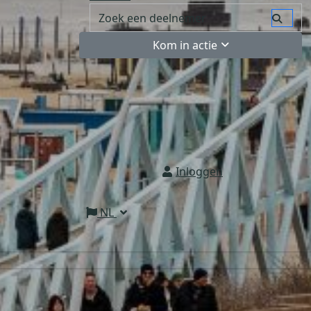
Kom in actie
Inloggen
NL