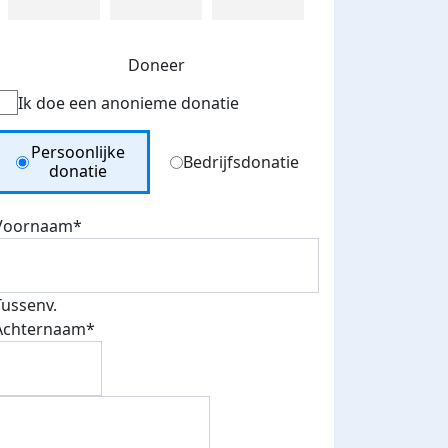
Doneer
Ik doe een anonieme donatie
Donation Type
Persoonlijke
Bedrijfsdonatie
donatie
Voornaam*
Tussenv.
Achternaam*