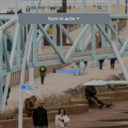
Kom in actie
Inloggen
NL