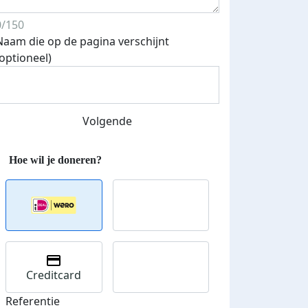
0/150
Naam die op de pagina verschijnt
(optioneel)
Streefbedrag verhoogd
Volgende
Creditcard
Referentie