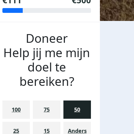
€111
€500
Doneer
Help jij me mijn
doel te
bereiken?
100
75
50
25
15
Anders