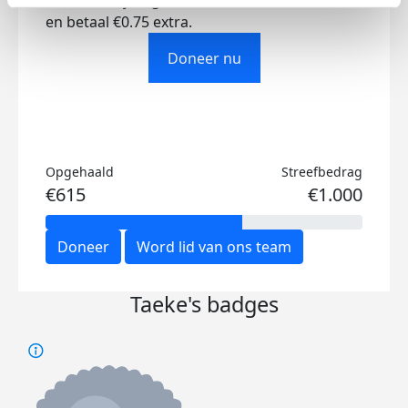
Ik wil bijdragen aan de transactiekosten
en betaal €0.75 extra.
Doneer nu
Opgehaald
Streefbedrag
€615
€1.000
Doneer
Word lid van ons team
Taeke's badges