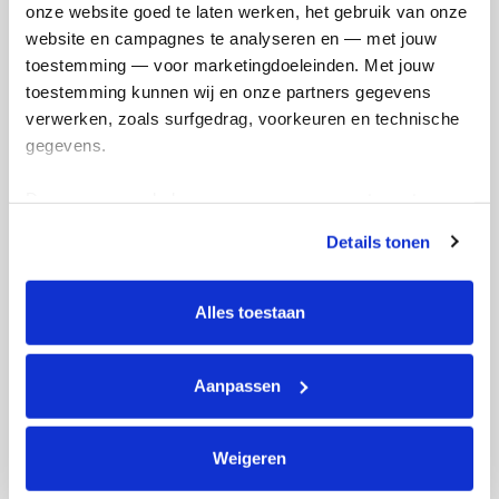
onze website goed te laten werken, het gebruik van onze 
Volgende
website en campagnes te analyseren en — met jouw 
toestemming — voor marketingdoeleinden. Met jouw 
toestemming kunnen wij en onze partners gegevens 
verwerken, zoals surfgedrag, voorkeuren en technische 
gegevens.
Deze gegevens helpen ons om campagnes te meten, 
prestaties te verbeteren en relevante KWF-content te 
Details tonen
Creditcard
tonen. Je kunt je toestemming op elk moment wijzigen of 
intrekken via Cookie instellingen onderaan de pagina. De 
Referentie
lijst met cookies is te vinden in het tabblad “details”.
Alles toestaan
Aanpassen
Weigeren