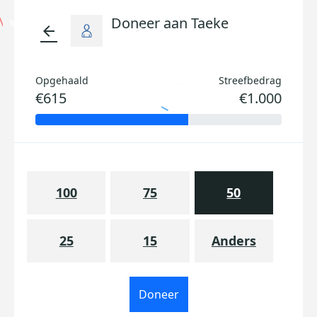
Doneer aan Taeke
arrow_back
Opgehaald
Streefbedrag
€615
€1.000
100
75
50
25
15
Anders
Doneer