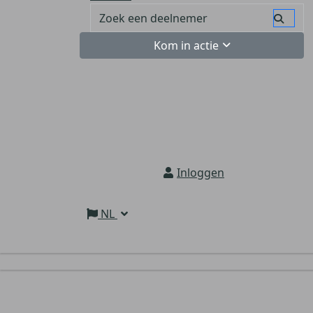
Kom in actie
Inloggen
NL