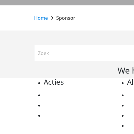
Sponsor
We 
Acties
A
Actiematerialen
Pr
Evenementen
Co
Kom in actie
Al
Ov