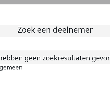
Zoek een deelnemer
hebben geen zoekresultaten gevo
lgemeen
ivacyverklaring
okie instellingen
gemene voorwaarden
er KWF Kankerbestrijding