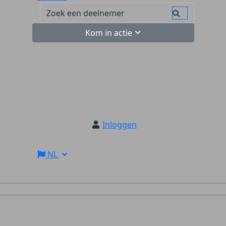
Kom in actie
Inloggen
NL