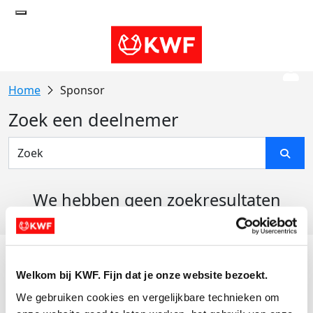
Sponsor
Zoek een deelnemer
We hebben geen zoekresultaten
gevonden
Acties
Welkom bij KWF. Fijn dat je onze website bezoekt.
Actiematerialen
We gebruiken cookies en vergelijkbare technieken om 
Evenementen