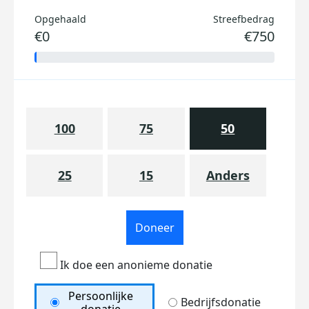
Opgehaald
Streefbedrag
€0
€750
100
75
50
25
15
Anders
Doneer
Ik doe een anonieme donatie
Persoonlijke
Bedrijfsdonatie
donatie