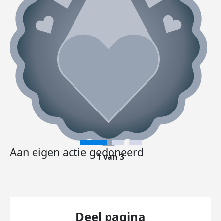
Aan eigen actie gedoneerd
1 van 3
Deel pagina