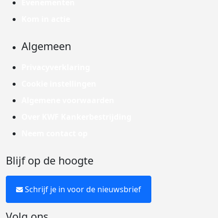
Evenementen
Kom in actie
Algemeen
Privacyverklaring
Cookie instellingen
Algemene voorwaarden
Over KWF Kankerbestrijding
Neem contact op
Blijf op de hoogte
Schrijf je in voor de nieuwsbrief
Volg ons