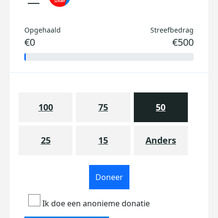
Opgehaald
Streefbedrag
€0
€500
100
75
50
25
15
Anders
Doneer
Ik doe een anonieme donatie