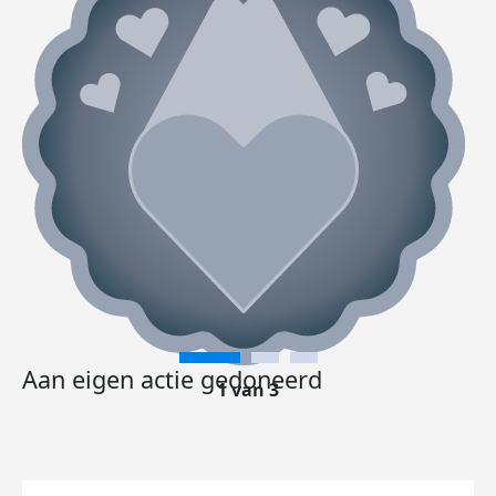
Aan eigen actie gedoneerd
1 van 3