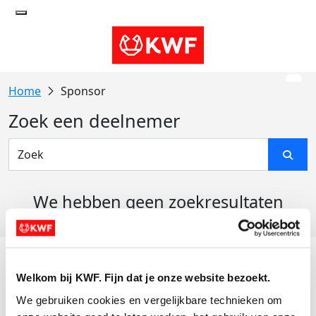
Sponsor
Zoek een deelnemer
We hebben geen zoekresultaten
gevonden
Acties
Welkom bij KWF. Fijn dat je onze website bezoekt.
Actiematerialen
We gebruiken cookies en vergelijkbare technieken om 
Evenementen