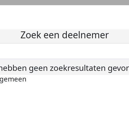
Zoek een deelnemer
hebben geen zoekresultaten gevo
lgemeen
ivacyverklaring
okie instellingen
gemene voorwaarden
er KWF Kankerbestrijding