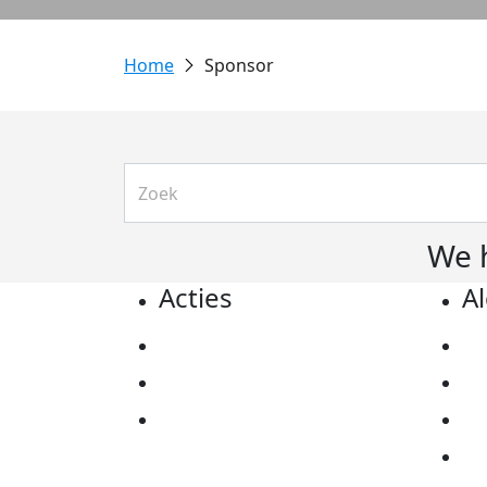
Sponsor
We 
Acties
A
Actiematerialen
Pr
Evenementen
Co
Kom in actie
Al
Ov