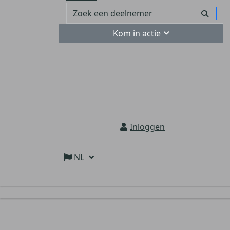
Kom in actie
Inloggen
NL