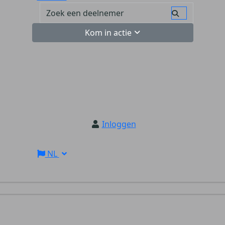
Kom in actie
Inloggen
NL