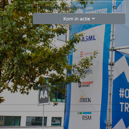
Kom in actie
Inloggen
NL