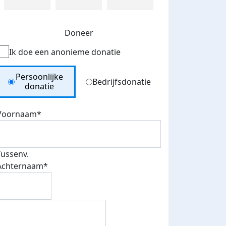
Doneer
Ik doe een anonieme donatie
Donation Type
Persoonlijke
Bedrijfsdonatie
donatie
Voornaam*
Tussenv.
Achternaam*