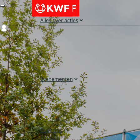
Alles over acties
Login
Evenementen
Over ons
Contact