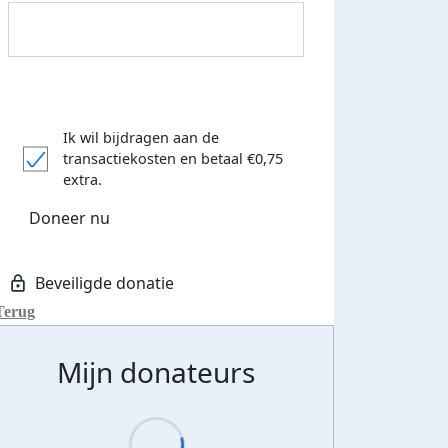
Donateurs bedankt
Ik wil bijdragen aan de
transactiekosten
en betaal €0,75
extra.
Doneer nu
Terug
Mijn donateurs