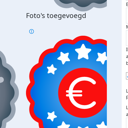
Bij 
Foto's toegevoegd
je je