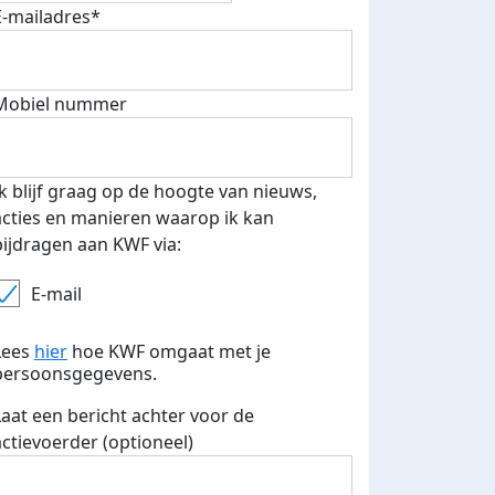
E-mailadres*
500 euro aan donaties ontvang
E-mails verstuurd
 speciale KWF t-shirt!
Mobiel nummer
Ik blijf graag op de hoogte van nieuws,
acties en manieren waarop ik kan
bijdragen aan KWF via:
E-mail
Lees
hier
hoe KWF omgaat met je
persoonsgegevens.
Laat een bericht achter voor de
actievoerder (optioneel)