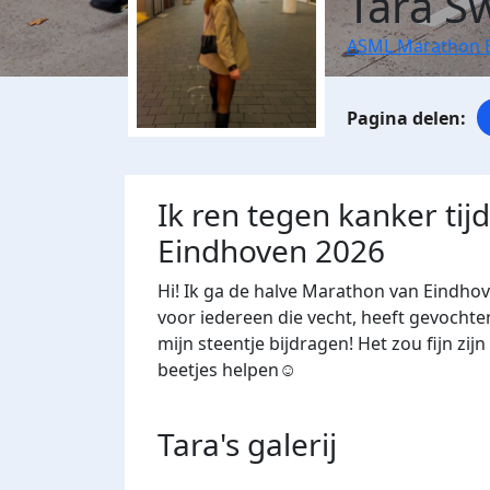
Tara S
ASML Marathon 
Ik ren tegen kanker ti
Eindhoven 2026
Hi! Ik ga de halve Marathon van Eindho
voor iedereen die vecht, heeft gevochte
mijn steentje bijdragen! Het zou fijn zijn 
beetjes helpen☺️
Tara's
galerij