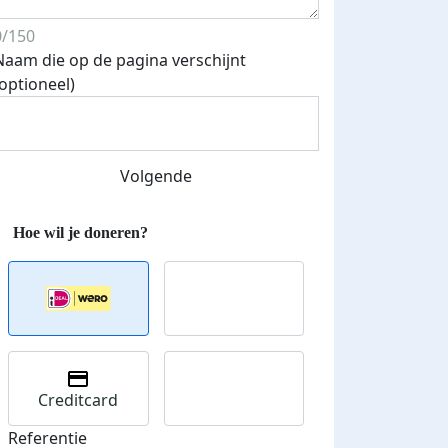
0/150
Naam die op de pagina verschijnt
(optioneel)
Streefbedrag verhoogd
Volgende
Creditcard
Referentie