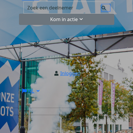
Kom in actie
Inloggen
NL