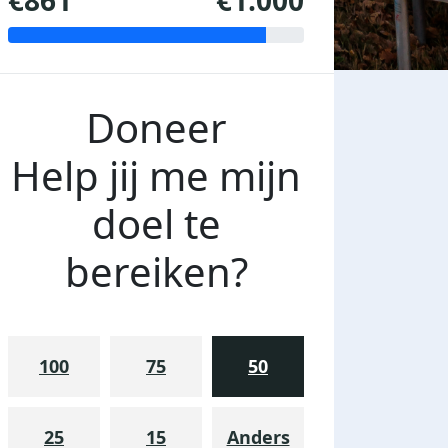
€861
€1.000
Doneer
Help jij me mijn
doel te
bereiken?
100
75
50
25
15
Anders