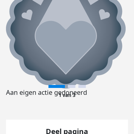
Aan eigen actie gedoneerd
1 van 3
Deel pagina