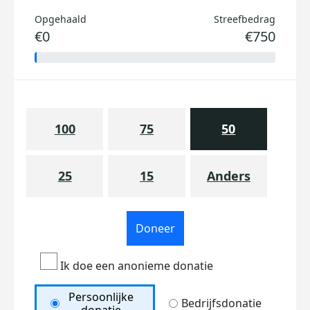
Opgehaald
Streefbedrag
€0
€750
100
75
50
25
15
Anders
Doneer
Ik doe een anonieme donatie
Persoonlijke
Bedrijfsdonatie
donatie