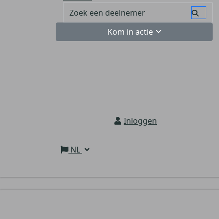
Kom in actie
Inloggen
NL