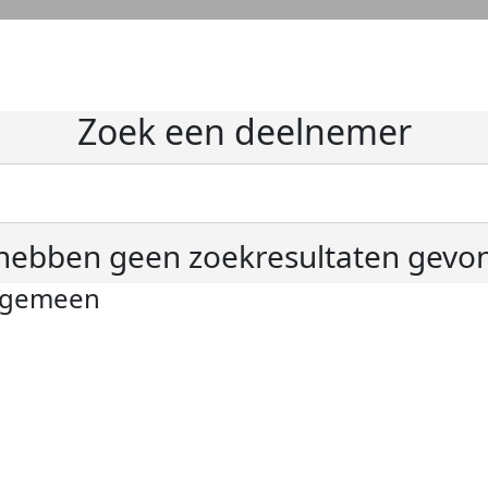
Zoek een deelnemer
hebben geen zoekresultaten gevo
lgemeen
ivacyverklaring
okie instellingen
gemene voorwaarden
er KWF Kankerbestrijding