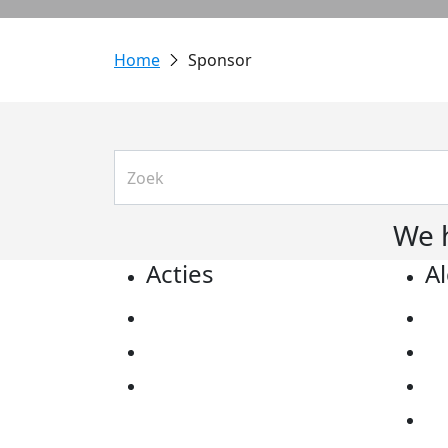
Sponsor
We 
Acties
A
Actiematerialen
Pr
Evenementen
Co
Kom in actie
Al
Ov