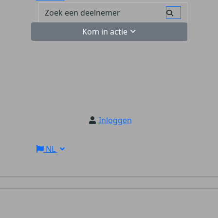
Kom in actie
Inloggen
NL