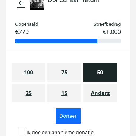
arrow_back
Opgehaald
Streefbedrag
€779
€1.000
100
75
50
25
15
Anders
Doneer
Ik doe een anonieme donatie