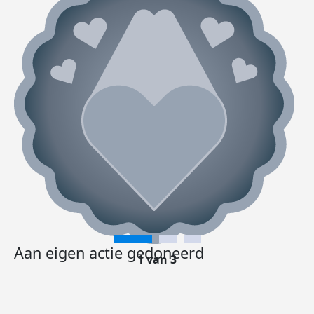
Aan eigen actie gedoneerd
1 van 3