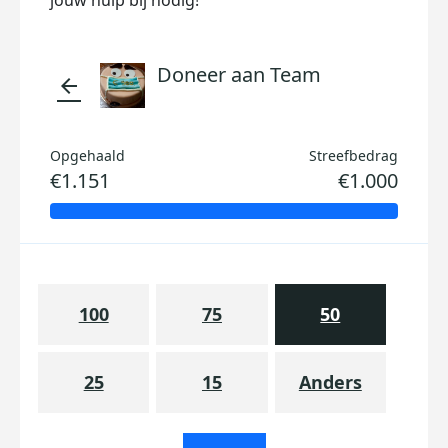
jouw hulp bij nodig!
Doneer aan Team
arrow_back
Opgehaald
Streefbedrag
€1.151
€1.000
100
75
50
25
15
Anders