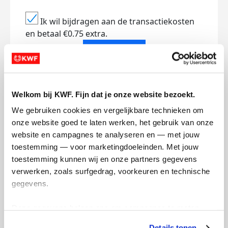
Ik wil bijdragen aan de transactiekosten
en betaal €0.75 extra.
Doneer nu
Welkom bij KWF. Fijn dat je onze website bezoekt.
We gebruiken cookies en vergelijkbare technieken om 
Opgehaald
Streefbedrag
onze website goed te laten werken, het gebruik van onze 
€1.151
€1.000
website en campagnes te analyseren en — met jouw 
toestemming — voor marketingdoeleinden. Met jouw 
Doneer
toestemming kunnen wij en onze partners gegevens 
verwerken, zoals surfgedrag, voorkeuren en technische 
gegevens.
Mijn updates
Deze gegevens helpen ons om campagnes te meten, 
prestaties te verbeteren en relevante KWF-content te 
Details tonen