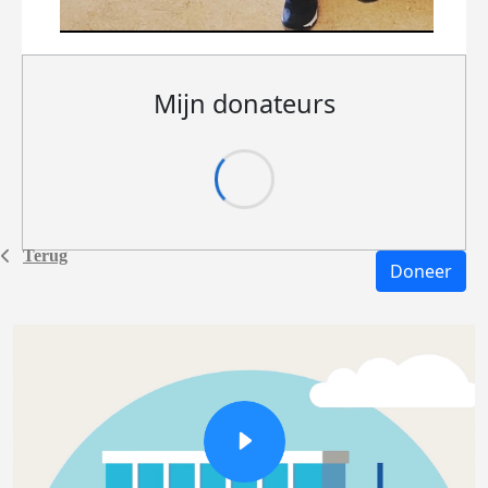
Mijn donateurs
Terug
Doneer