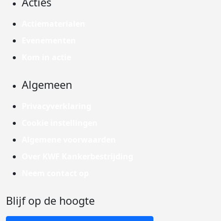
Acties
Actiematerialen
Evenementen
Kom in actie
Algemeen
Privacyverklaring
Cookie instellingen
Algemene voorwaarden
Over KWF Kankerbestrijding
Neem contact op
Blijf op de hoogte