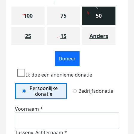
100
75
50
25
15
Anders
Doneer
Ik doe een anonieme donatie
Persoonlijke
Bedrijfsdonatie
donatie
Voornaam *
Tussenv.
Achternaam *