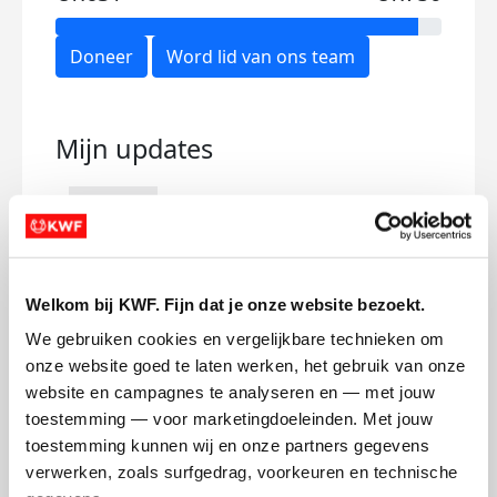
Doneer
Word lid van ons team
Mijn updates
We did it!💪🏻
Welkom bij KWF. Fijn dat je onze website bezoekt.
dinsdag 2 augustus 2022
We gebruiken cookies en vergelijkbare technieken om 
We hebben vandaag binnen een uur 5.016
onze website goed te laten werken, het gebruik van onze 
traptreden gelopen met zijn vieren voor
website en campagnes te analyseren en — met jouw 
KWF!
toestemming — voor marketingdoeleinden. Met jouw 
toestemming kunnen wij en onze partners gegevens 
Deel op
verwerken, zoals surfgedrag, voorkeuren en technische 