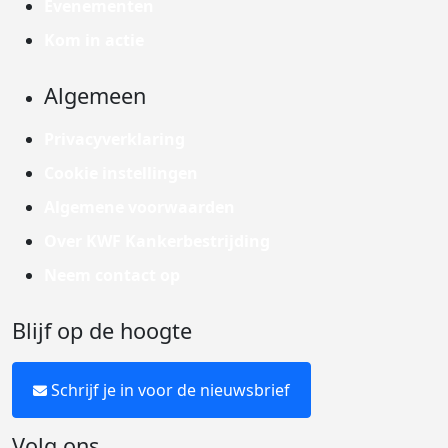
Evenementen
Kom in actie
Algemeen
Privacyverklaring
Cookie instellingen
Algemene voorwaarden
Over KWF Kankerbestrijding
Neem contact op
Blijf op de hoogte
Schrijf je in voor de nieuwsbrief
Volg ons