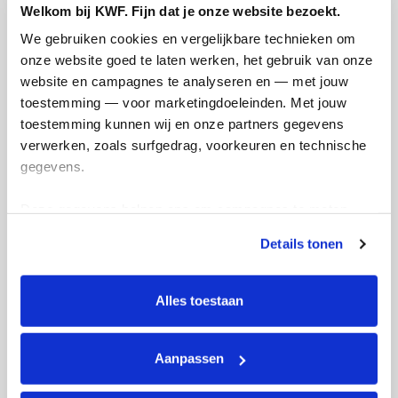
Welkom bij KWF. Fijn dat je onze website bezoekt.
We gebruiken cookies en vergelijkbare technieken om 
Mijn updates
onze website goed te laten werken, het gebruik van onze 
website en campagnes te analyseren en — met jouw 
toestemming — voor marketingdoeleinden. Met jouw 
toestemming kunnen wij en onze partners gegevens 
verwerken, zoals surfgedrag, voorkeuren en technische 
Alpe d'Horst Pythias
gegevens.
woensdag 27 juli 2022
Deze gegevens helpen ons om campagnes te meten, 
Lieve iedereen,
prestaties te verbeteren en relevante KWF-content te 
Details tonen
tonen. Je kunt je toestemming op elk moment wijzigen of 
intrekken via Cookie instellingen onderaan de pagina. De 
Wat tof dat jullie ons misschien willen
lijst met cookies is te vinden in het tabblad “details”.
Alles toestaan
sponsoren! Wij gaan met 6 Pythianen
zoveel mogelijk trappen lopen om geld op
te halen voor KWF en hebben hier heel
Aanpassen
veel zin in. We hopen op jullie support en
willen jullie alvast bedanken voor het