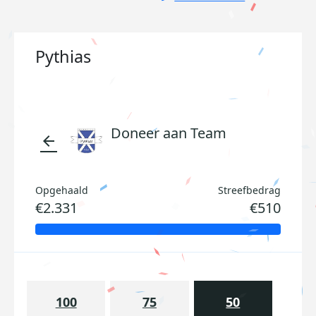
Pythias
Doneer aan Team
arrow_back
Opgehaald
Streefbedrag
€2.331
€510
100
75
50