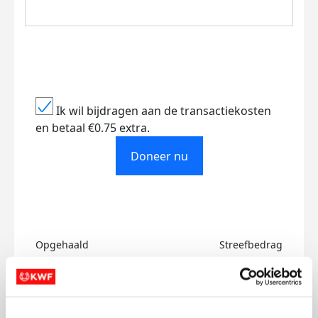
Ik wil bijdragen aan de transactiekosten
en betaal €0.75 extra.
Doneer nu
Opgehaald
Streefbedrag
€2.331
€510
Doneer
Word lid van ons team