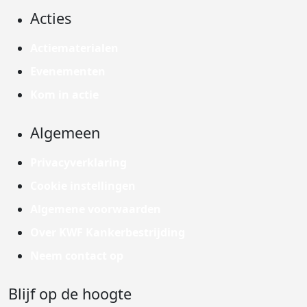
Acties
Actiematerialen
Evenementen
Kom in actie
Algemeen
Privacyverklaring
Cookie instellingen
Algemene voorwaarden
Over KWF Kankerbestrijding
Neem contact op
Blijf op de hoogte