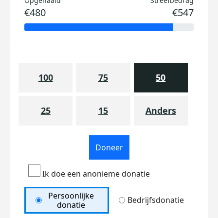
Opgehaald
Streefbedrag
€480
€547
100
75
50
25
15
Anders
Doneer
Ik doe een anonieme donatie
Persoonlijke
Bedrijfsdonatie
donatie