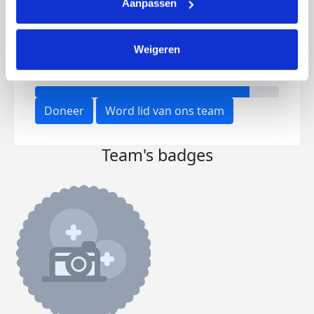
Aanpassen
Weigeren
Opgehaald
Streefbedrag
€480
€547
Doneer
Word lid van ons team
Team's badges