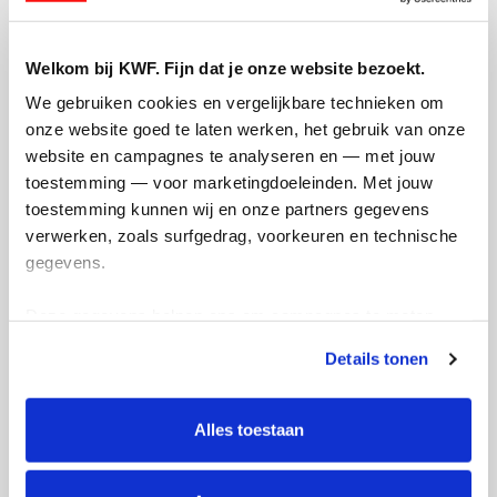
Welkom bij KWF. Fijn dat je onze website bezoekt.
We gebruiken cookies en vergelijkbare technieken om 
Creditcard
onze website goed te laten werken, het gebruik van onze 
website en campagnes te analyseren en — met jouw 
Referentie
toestemming — voor marketingdoeleinden. Met jouw 
toestemming kunnen wij en onze partners gegevens 
verwerken, zoals surfgedrag, voorkeuren en technische 
gegevens.
Deze gegevens helpen ons om campagnes te meten, 
prestaties te verbeteren en relevante KWF-content te 
Details tonen
tonen. Je kunt je toestemming op elk moment wijzigen of 
Ik wil bijdragen aan de transactiekosten
intrekken via Cookie instellingen onderaan de pagina. De 
en betaal €0.75 extra.
lijst met cookies is te vinden in het tabblad “details”.
Alles toestaan
Doneer nu