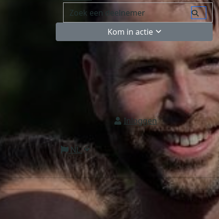
Kom in actie
Inloggen
NL