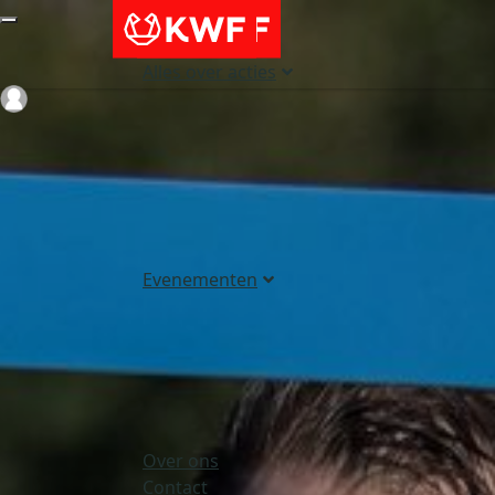
Alles over acties
Login
Evenementen
Over ons
Contact