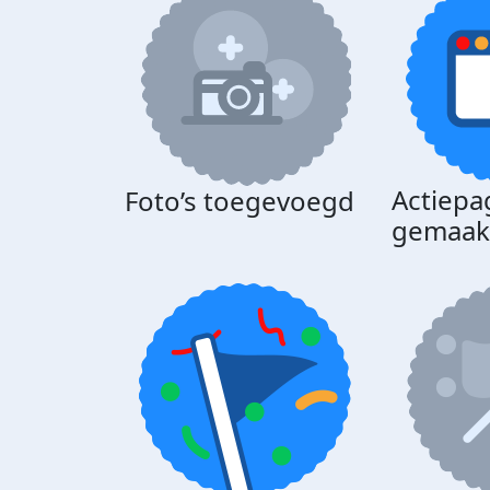
Actiepa
Foto’s toegevoegd
gemaak