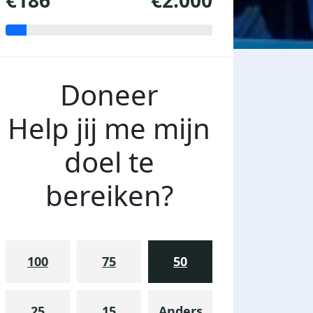
€186
€2.000
Doneer
Help jij me mijn
doel te
bereiken?
100
75
50
25
15
Anders