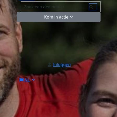
Kom in actie
Inloggen
NL