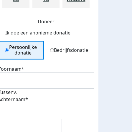
Doneer
Ik doe een anonieme donatie
Donation Type
Persoonlijke
Bedrijfsdonatie
donatie
Voornaam*
Tussenv.
Achternaam*