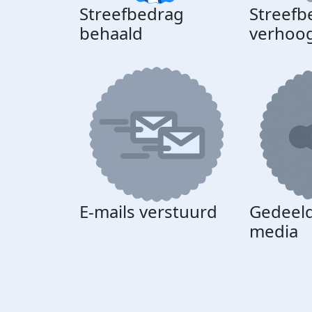
Streefbedrag
Streefb
behaald
verhoo
E-mails verstuurd
Gedeeld
media