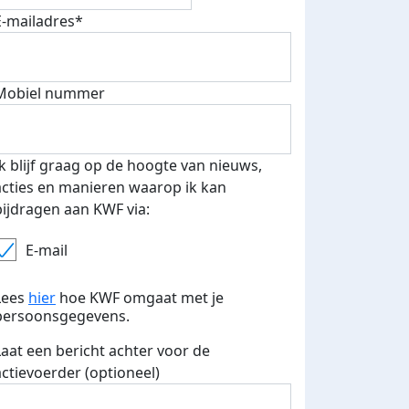
E-mailadres*
Mobiel nummer
Ik blijf graag op de hoogte van nieuws,
acties en manieren waarop ik kan
bijdragen aan KWF via:
E-mail
Lees
hier
hoe KWF omgaat met je
persoonsgegevens.
Laat een bericht achter voor de
actievoerder (optioneel)