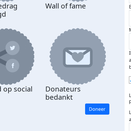
edrag
Wall of fame
gd
 op social
Donateurs
bedankt
Doneer