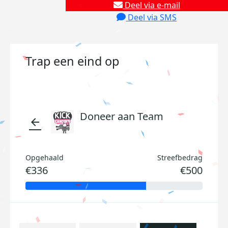
Deel via e-mail
Deel via SMS
Trap een eind op
Doneer aan Team
arrow_back
Opgehaald
Streefbedrag
€336
€500