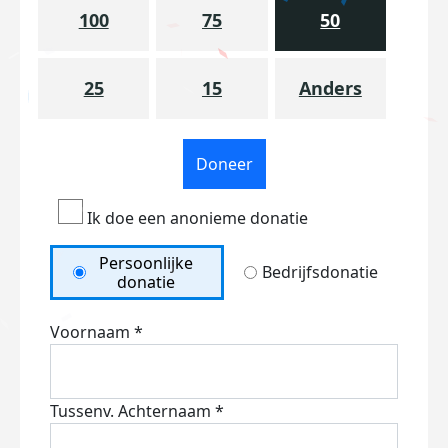
100
75
50
25
15
Anders
Doneer
Ik doe een anonieme donatie
Persoonlijke
Bedrijfsdonatie
donatie
Voornaam *
Tussenv.
Achternaam *