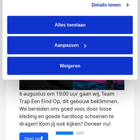
prestaties te verbeteren en relevante KWF-content te 
Details tonen
met 
tonen. Je kunt je toestemming op elk moment wijzigen of 
KWF.
intrekken via Cookie instellingen onderaan de pagina. De 
met 
lijst met cookies is te vinden in het tabblad “details”.
Alles toestaan
dan w
verw
were
Aanpassen
dit 
geld
best
Weigeren
Hoeve
6 augustus om 19:00 uur gaan wij, Team
Trap Een Eind Op, dit gebouw beklimmen.
Dee
We bereiden ons goed voor, door losse
kleding en goede hardloop schoenen te
dragen! Kom jij ook kijken? Doneer nu!
Deel op