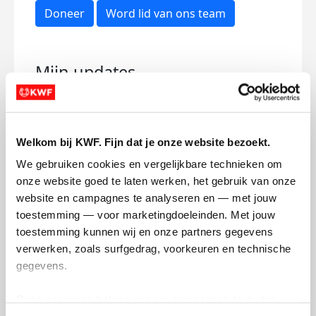
Doneer
Word lid van ons team
Mijn updates
Welkom bij KWF. Fijn dat je onze website bezoekt.
De Horst, we komen eraan!
Don
We gebruiken cookies en vergelijkbare technieken om 
kan
onze website goed te laten werken, het gebruik van onze 
zaterdag 23 juli 2022
website en campagnes te analyseren en — met jouw 
zater
toestemming — voor marketingdoeleinden. Met jouw 
Wij, 
toestemming kunnen wij en onze partners gegevens 
enth
verwerken, zoals surfgedrag, voorkeuren en technische 
tech
gegevens.
Unive
Coen,
Deze gegevens helpen ons om campagnes te meten, 
lope