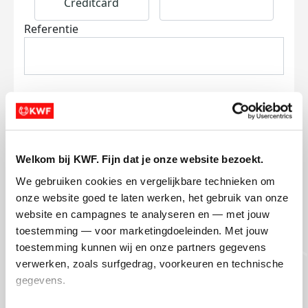
Creditcard
Referentie
Ik wil bijdragen aan de transactiekosten
Welkom bij KWF. Fijn dat je onze website bezoekt.
en betaal €0.75 extra.
We gebruiken cookies en vergelijkbare technieken om 
onze website goed te laten werken, het gebruik van onze 
Doneer nu
website en campagnes te analyseren en — met jouw 
toestemming — voor marketingdoeleinden. Met jouw 
toestemming kunnen wij en onze partners gegevens 
verwerken, zoals surfgedrag, voorkeuren en technische 
gegevens.
Opgehaald
Streefbedrag
€270
€150