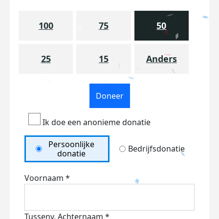
100
75
50
25
15
Anders
Doneer
Ik doe een anonieme donatie
Persoonlijke
Bedrijfsdonatie
donatie
Voornaam *
Tussenv.
Achternaam *