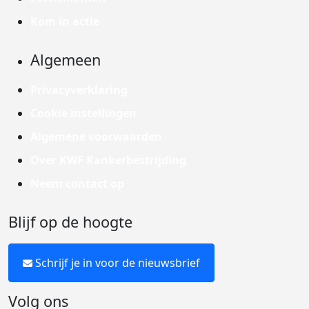
Kom in actie
Algemeen
Privacyverklaring
Cookie instellingen
Algemene voorwaarden
Over KWF Kankerbestrijding
Neem contact op
Blijf op de hoogte
Schrijf je in voor de nieuwsbrief
Volg ons