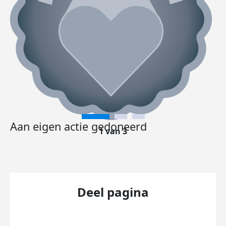
Aan eigen actie gedoneerd
1 van 3
Deel pagina