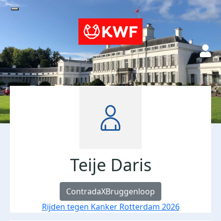
Teije Daris
ContradaXBruggenloop
Rijden tegen Kanker Rotterdam 2026