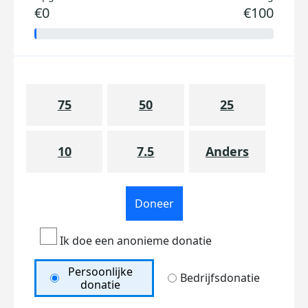
€0
€100
75
50
25
10
7.5
Anders
Doneer
Ik doe een anonieme donatie
Persoonlijke
Bedrijfsdonatie
donatie