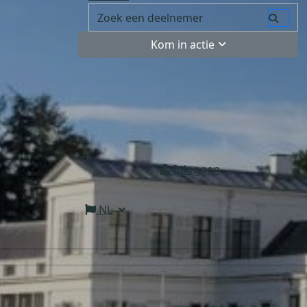
Kom in actie
Inloggen
NL