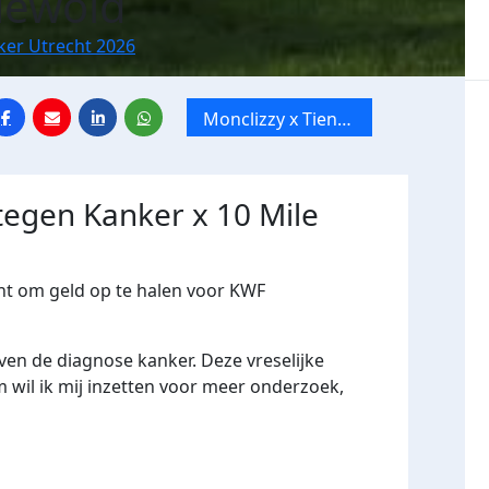
Niewold
ker Utrecht 2026
Monclizzy x Tien
mile van Utrecht
tegen Kanker x 10 Mile
cht om geld op te halen voor KWF
leven de diagnose kanker. Deze vreselijke
m wil ik mij inzetten voor meer onderzoek,