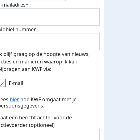
E-mailadres*
Mobiel nummer
Ik blijf graag op de hoogte van nieuws,
acties en manieren waarop ik kan
bijdragen aan KWF via:
E-mail
fondsenwerver
E-mails verstuurd
Lees
hier
hoe KWF omgaat met je
persoonsgegevens.
Laat een bericht achter voor de
actievoerder (optioneel)