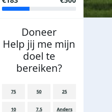
€183
€500
Doneer
Help jij me mijn
doel te
bereiken?
75
50
25
10
7.5
Anders