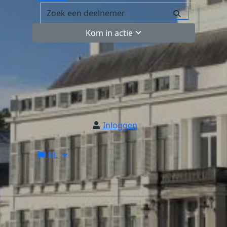
Kom in actie
Inloggen
NL