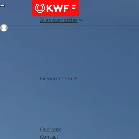
Alles over acties
Login
Evenementen
Over ons
Contact