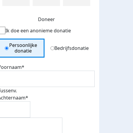
Doneer
Ik doe een anonieme donatie
Donation Type
Persoonlijke
Bedrijfsdonatie
donatie
Voornaam*
Tussenv.
Achternaam*