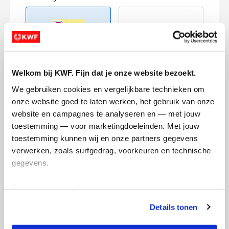
Welkom bij KWF. Fijn dat je onze website bezoekt.
Creditcard
We gebruiken cookies en vergelijkbare technieken om 
Referentie
onze website goed te laten werken, het gebruik van onze 
website en campagnes te analyseren en — met jouw 
toestemming — voor marketingdoeleinden. Met jouw 
toestemming kunnen wij en onze partners gegevens 
verwerken, zoals surfgedrag, voorkeuren en technische 
gegevens.
Deze gegevens helpen ons om campagnes te meten, 
Ik wil bijdragen aan de transactiekosten
prestaties te verbeteren en relevante KWF-content te 
en betaal €0.75 extra.
Details tonen
tonen. Je kunt je toestemming op elk moment wijzigen of 
Doneer nu
intrekken via Cookie instellingen onderaan de pagina. De 