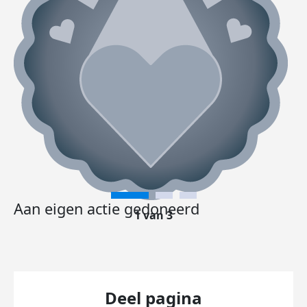
Aan eigen actie gedoneerd
1 van 3
Deel pagina