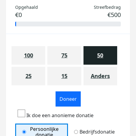
Opgehaald
Streefbedrag
€0
€500
100
75
50
25
15
Anders
Doneer
Ik doe een anonieme donatie
Persoonlijke
Bedrijfsdonatie
donatie