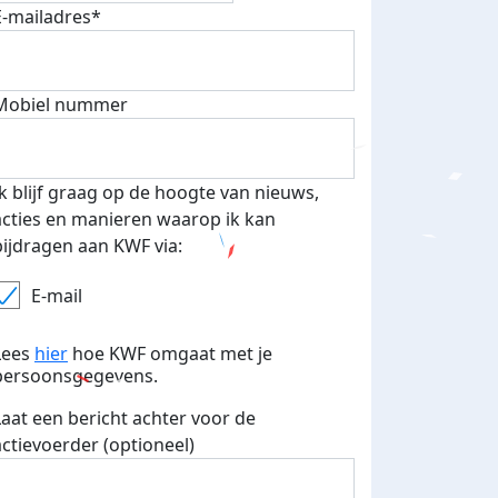
E-mailadres*
Mobiel nummer
Ik blijf graag op de hoogte van nieuws,
acties en manieren waarop ik kan
bijdragen aan KWF via:
E-mail
Lees
hier
hoe KWF omgaat met je
persoonsgegevens.
Laat een bericht achter voor de
actievoerder (optioneel)
Vandaag zou de verjaardag van mijn papa zijn, en daarvoo