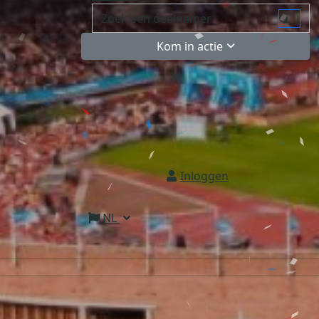
Kom in actie
Inloggen
NL