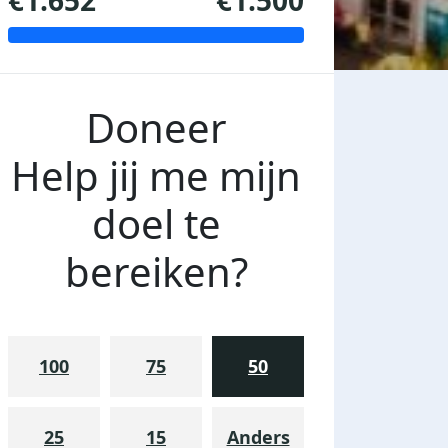
€1.652
€1.500
Doneer
Help jij me mijn
doel te
bereiken?
100
75
50
25
15
Anders