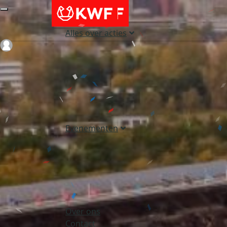
Alles over acties
Login
Evenementen
Over ons
Contact