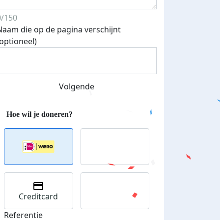
het een mooi moment om dit nu op te starten. Nu staat h
0/150
kan ik echt gericht gaan trainen. Ik ga ervoor. Naast dat i
Naam die op de pagina verschijnt
voor het KWF is het voor mezelf ook een goede uitdaging
(optioneel)
leren dat niet elke run perfect hoeft te zijn en dat rust gee
Ik ben benieuwd wat de komende periode mij allemaal ga
brengen.
Volgende
Deel op
Creditcard
Referentie