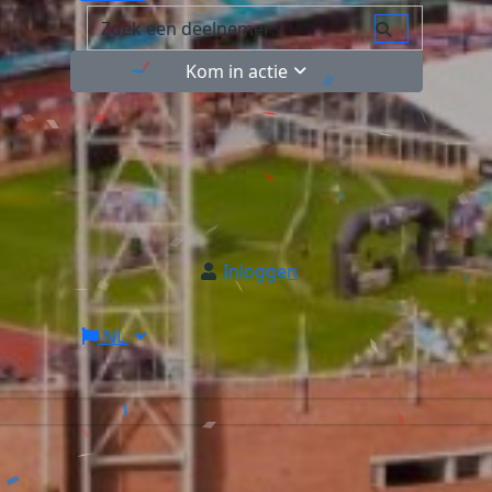
Kom in actie
Inloggen
NL