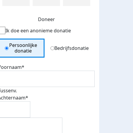
Doneer
Ik doe een anonieme donatie
Donation Type
Persoonlijke
Bedrijfsdonatie
donatie
Voornaam*
Tussenv.
Achternaam*
Het begin
zondag 3 mei 2026