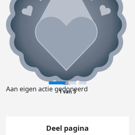
Aan eigen actie gedoneerd
1 van 3
Deel pagina