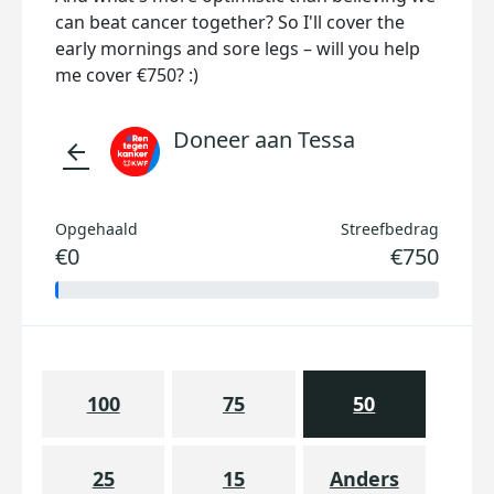
can beat cancer together? So I'll cover the
early mornings and sore legs – will you help
me cover €750? :)
Doneer aan Tessa
arrow_back
Opgehaald
Streefbedrag
€0
€750
100
75
50
25
15
Anders