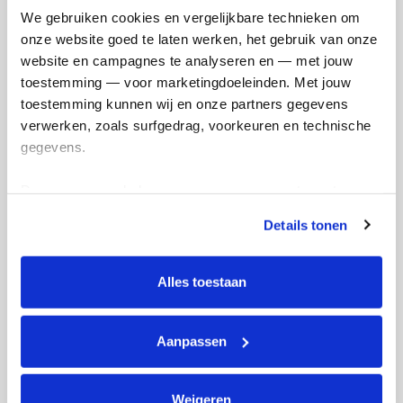
Mijn activiteiten volgen
We gebruiken cookies en vergelijkbare technieken om 
onze website goed te laten werken, het gebruik van onze 
website en campagnes te analyseren en — met jouw 
toestemming — voor marketingdoeleinden. Met jouw 
toestemming kunnen wij en onze partners gegevens 
282
verwerken, zoals surfgedrag, voorkeuren en technische 
kms
gegevens.
Deze gegevens helpen ons om campagnes te meten, 
Tessa's badges
prestaties te verbeteren en relevante KWF-content te 
Details tonen
tonen. Je kunt je toestemming op elk moment wijzigen of 
intrekken via Cookie instellingen onderaan de pagina. De 
lijst met cookies is te vinden in het tabblad “details”.
Alles toestaan
Aanpassen
Weigeren