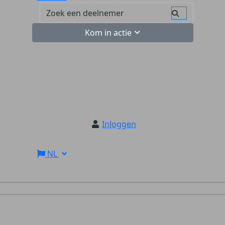
Kom in actie
Inloggen
NL