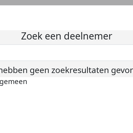
Zoek een deelnemer
hebben geen zoekresultaten gevo
lgemeen
ivacyverklaring
okie instellingen
gemene voorwaarden
er KWF Kankerbestrijding