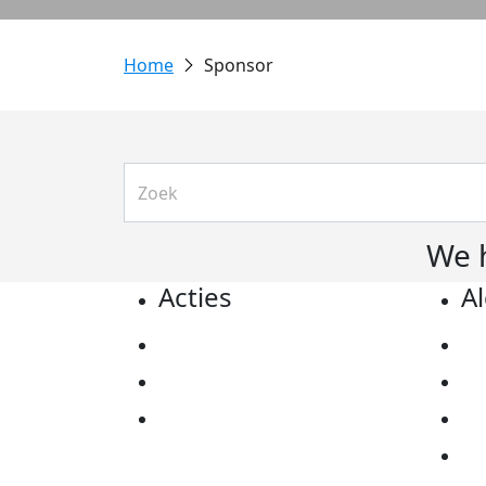
Sponsor
We 
Acties
A
Actiematerialen
Pr
Evenementen
Co
Kom in actie
Al
Ov