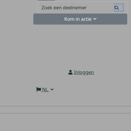
Kom in actie
Inloggen
NL