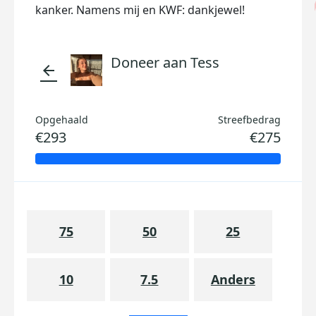
kanker. Namens mij en KWF: dankjewel!
Doneer aan Tess
arrow_back
Opgehaald
Streefbedrag
€293
€275
75
50
25
10
7.5
Anders