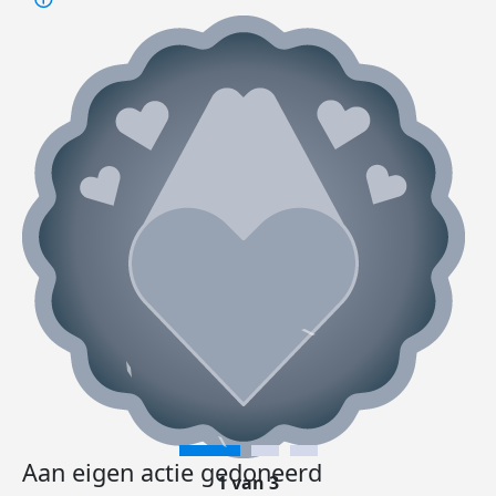
Aan eigen actie gedoneerd
1 van 3