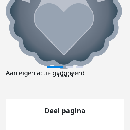
Aan eigen actie gedoneerd
1 van 3
Deel pagina