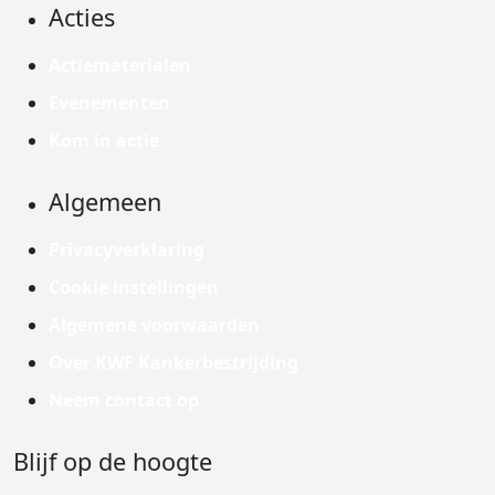
Acties
Actiematerialen
Evenementen
Kom in actie
Algemeen
Privacyverklaring
Cookie instellingen
Algemene voorwaarden
Over KWF Kankerbestrijding
Neem contact op
Blijf op de hoogte