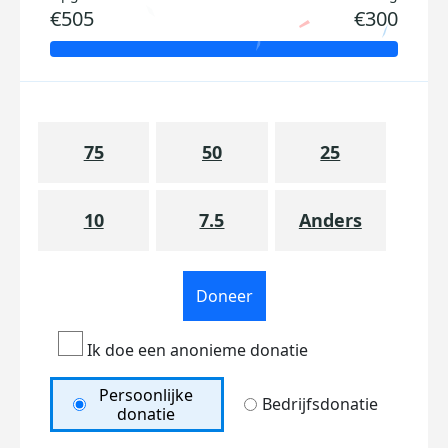
€505
€300
75
50
25
10
7.5
Anders
Doneer
Ik doe een anonieme donatie
Persoonlijke
Bedrijfsdonatie
donatie