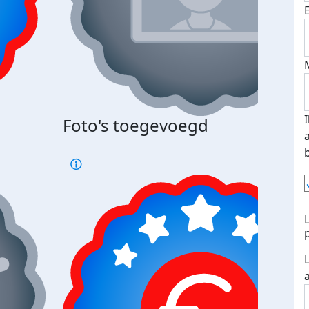
Bij 
Foto's toegevoegd
je je