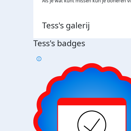
Als je wat kunt missen kun je doneren vi
Tess's
galerij
Tess's badges