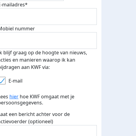
E-mailadres*
Mobiel nummer
500 euro aan donaties ontvang
Ik blijf graag op de hoogte van nieuws,
E-mails verstuurd
 speciale KWF t-shirt!
acties en manieren waarop ik kan
bijdragen aan KWF via:
E-mail
Lees
hier
hoe KWF omgaat met je
persoonsgegevens.
Laat een bericht achter voor de
actievoerder (optioneel)