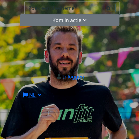
Kom in actie
Inloggen
NL