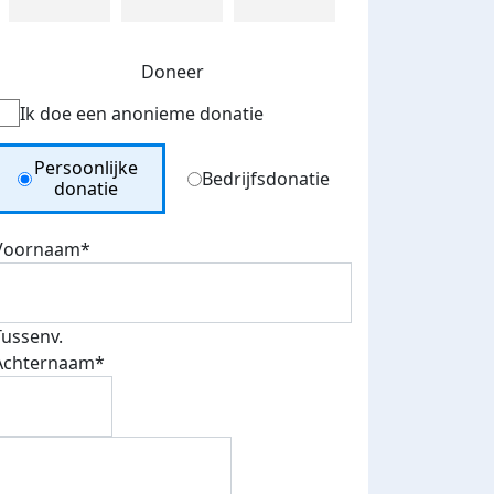
Doneer
Ik doe een anonieme donatie
Donation Type
Persoonlijke
Bedrijfsdonatie
donatie
Voornaam*
Tussenv.
Achternaam*