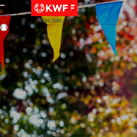
Alles over acties
Login
Evenementen
Over ons
Contact