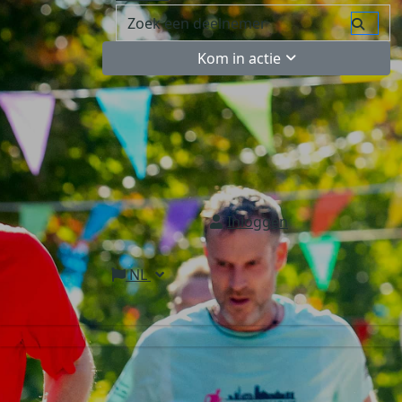
Kom in actie
Inloggen
NL