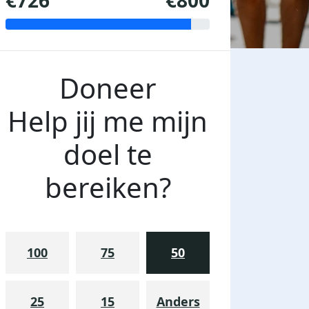
€726
€800
Doneer
Help jij me mijn
doel te
bereiken?
100
75
50
25
15
Anders