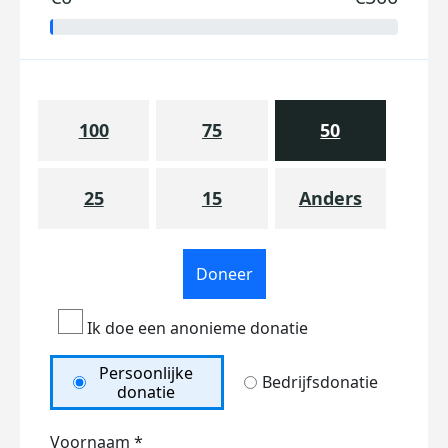
100
75
50
25
15
Anders
Doneer
Ik doe een anonieme donatie
Persoonlijke
Bedrijfsdonatie
donatie
Voornaam *