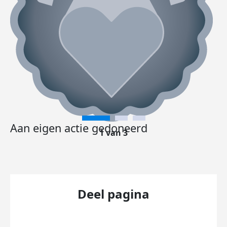
Aan eigen actie gedoneerd
1 van 3
Deel pagina