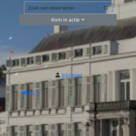
Kom in actie
Inloggen
NL