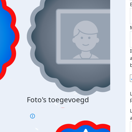
Foto's toegevoegd
Top 