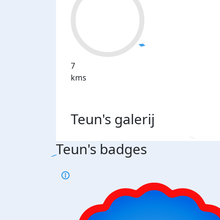
7
kms
Teun's
galerij
Teun's badges