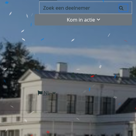
Kom in actie
Inloggen
NL