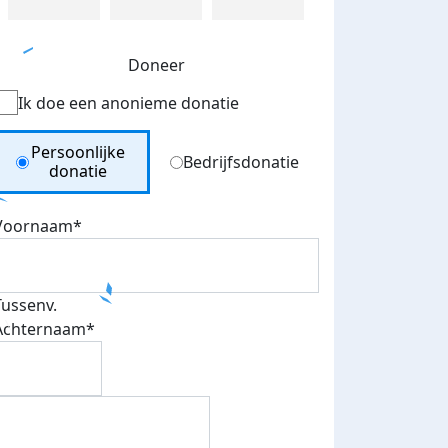
Doneer
Ik doe een anonieme donatie
Donation Type
Persoonlijke
Bedrijfsdonatie
donatie
Voornaam*
Tussenv.
Achternaam*