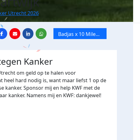
artwijk
ker Utrecht 2026
Badjas x 10 Mile
van Utrecht
 tegen Kanker
Utrecht om geld op te halen voor
heel hard nodig is, want maar liefst 1 op de
se kanker. Sponsor mij en help KWF met de
naar kanker. Namens mij en KWF: dankjewel!