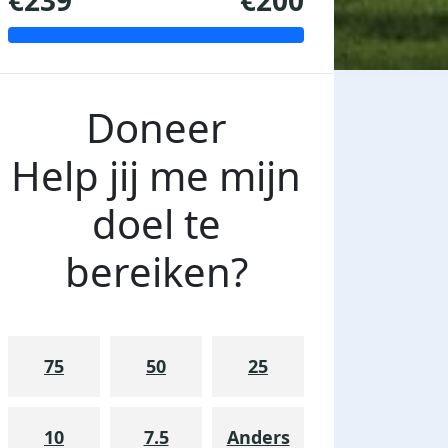
€239
€200
Doneer
Help jij me mijn
doel te
bereiken?
75
50
25
10
7.5
Anders