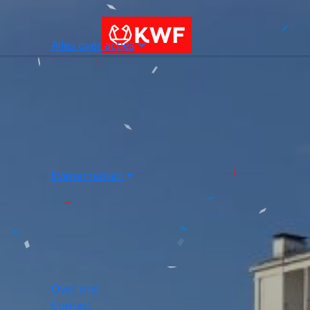
Alles over acties
Evenementen
Over ons
Contact