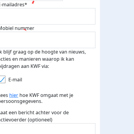
E-mailadres*
Mobiel nummer
Ik blijf graag op de hoogte van nieuws,
acties en manieren waarop ik kan
bijdragen aan KWF via:
E-mail
Lees
hier
hoe KWF omgaat met je
fondsenwerver
E-mails verstuurd
persoonsgegevens.
Laat een bericht achter voor de
actievoerder (optioneel)