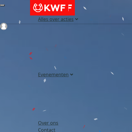
Alles over acties
Login
Evenementen
Over ons
Contact