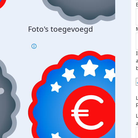
Bij 
Foto's toegevoegd
je je