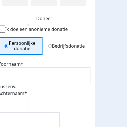
Doneer
Ik doe een anonieme donatie
Donation Type
Persoonlijke
Bedrijfsdonatie
donatie
Voornaam*
Tussenv.
Achternaam*