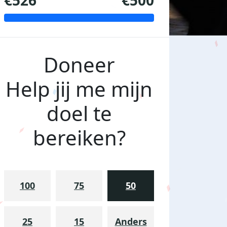
€526
€500
Doneer
Help jij me mijn
doel te
bereiken?
100
75
50
25
15
Anders