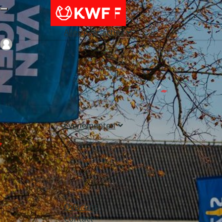
Alles over acties
Login
Evenementen
Over ons
Contact