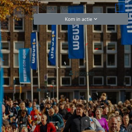
Kom in actie
Inloggen
NL