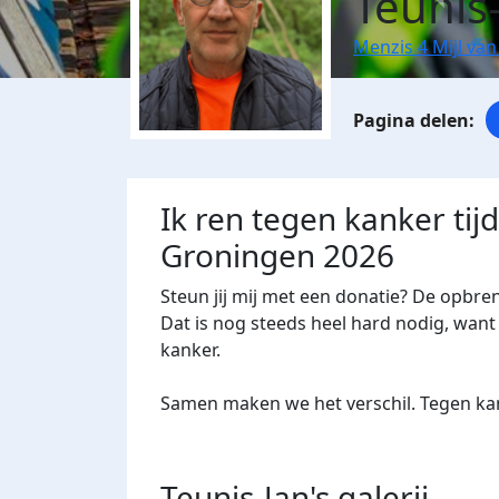
Teunis
Menzis 4 Mijl va
Ik ren tegen kanker tij
Groningen 2026
Steun jij mij met een donatie? De opbre
Dat is nog steeds heel hard nodig, want 
kanker.
Samen maken we het verschil. Tegen kan
Teunis-Jan's
galerij