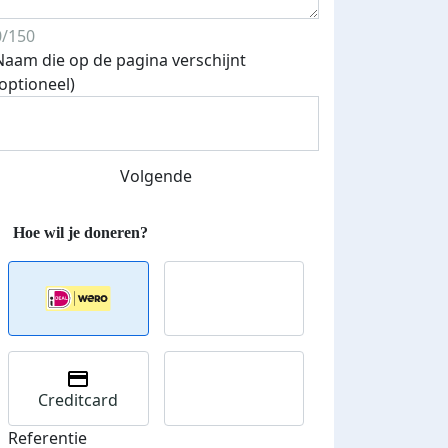
0/150
Naam die op de pagina verschijnt
(optioneel)
Streefbedrag verhoogd
Volgende
Creditcard
Referentie