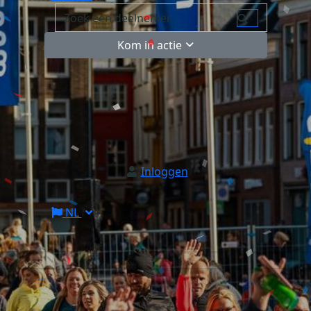
Kom in actie
Inloggen
NL