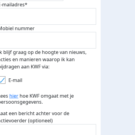
E-mailadres*
500 euro aan donaties ontvang
E-mails verstuurd
 speciale KWF t-shirt!
Mobiel nummer
Ik blijf graag op de hoogte van nieuws,
acties en manieren waarop ik kan
bijdragen aan KWF via:
E-mail
Lees
hier
hoe KWF omgaat met je
persoonsgegevens.
Laat een bericht achter voor de
actievoerder (optioneel)