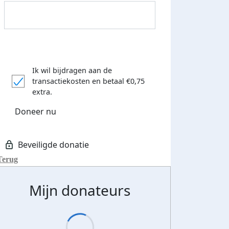
Ik wil bijdragen aan de
transactiekosten
en betaal €0,75
Donateurs bedankt
extra.
Doneer nu
Terug
Mijn donateurs