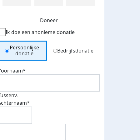
Doneer
Ik doe een anonieme donatie
Donation Type
Persoonlijke
Bedrijfsdonatie
donatie
Voornaam*
Tussenv.
Achternaam*