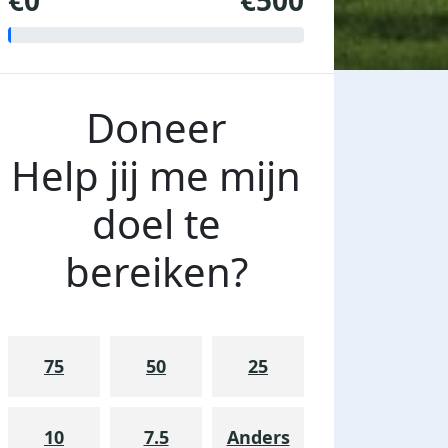
€0
€500
Doneer
Help jij me mijn
doel te
bereiken?
75
50
25
10
7.5
Anders