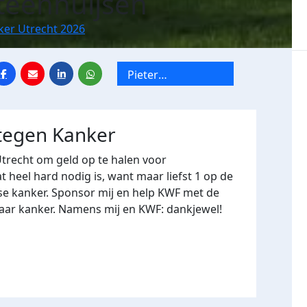
teenhuijsen
ker Utrecht 2026
Pieter
Nieuwlandstraat x
Tien Mile van
Utrecht
 tegen Kanker
Utrecht om geld op te halen voor
heel hard nodig is, want maar liefst 1 op de
se kanker. Sponsor mij en help KWF met de
naar kanker. Namens mij en KWF: dankjewel!