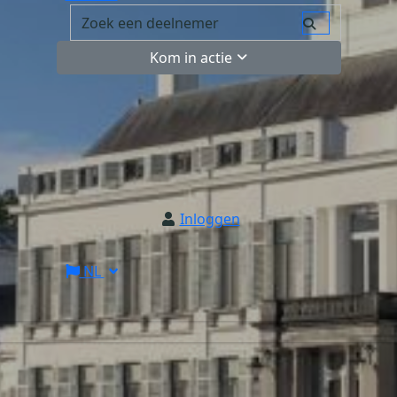
Kom in actie
Inloggen
NL