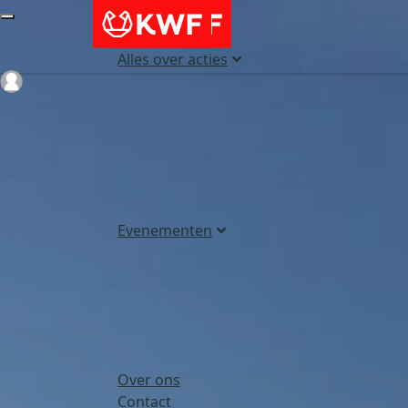
Alles over acties
Login
Evenementen
Over ons
Contact