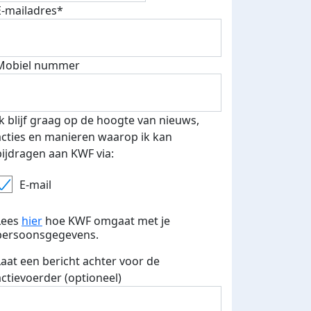
E-mailadres*
fondsenwerver
E-mails verstuurd
Mobiel nummer
Ik blijf graag op de hoogte van nieuws,
acties en manieren waarop ik kan
bijdragen aan KWF via:
E-mail
Lees
hier
hoe KWF omgaat met je
persoonsgegevens.
Laat een bericht achter voor de
actievoerder (optioneel)