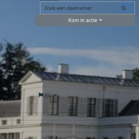
Kom in actie
Inloggen
NL