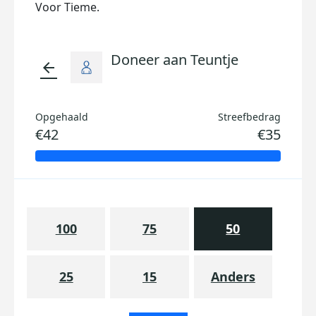
Voor Tieme.
Doneer aan Teuntje
arrow_back
Opgehaald
Streefbedrag
€42
€35
100
75
50
25
15
Anders