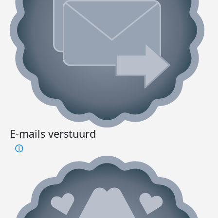
E-mails verstuurd