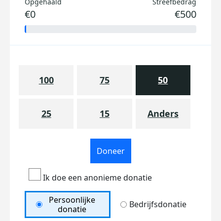
Opgehaald
Streefbedrag
€0
€500
100
75
50
25
15
Anders
Doneer
Ik doe een anonieme donatie
Persoonlijke
Bedrijfsdonatie
donatie