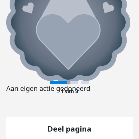
Aan eigen actie gedoneerd
1 van 3
Deel pagina