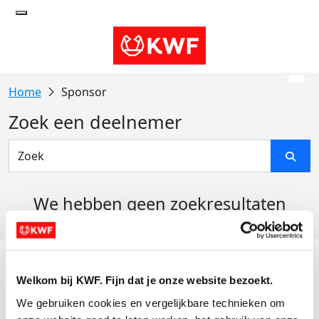
Sponsor
Zoek een deelnemer
We hebben geen zoekresultaten
gevonden
Acties
Welkom bij KWF. Fijn dat je onze website bezoekt.
Actiematerialen
We gebruiken cookies en vergelijkbare technieken om 
Evenementen