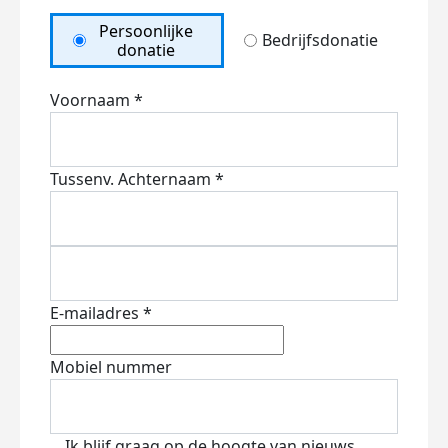
Persoonlijke
Bedrijfsdonatie
donatie
Voornaam *
Tussenv.
Achternaam *
E-mailadres *
Mobiel nummer
Ik blijf graag op de hoogte van nieuws,