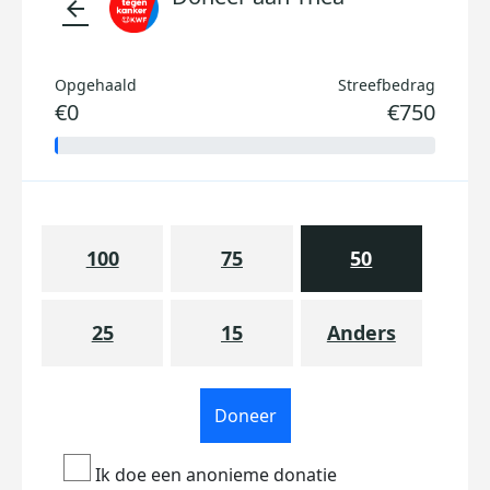
arrow_back
Opgehaald
Streefbedrag
€0
€750
100
75
50
25
15
Anders
Doneer
Ik doe een anonieme donatie