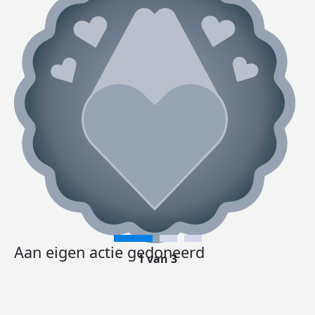
Aan eigen actie gedoneerd
1 van 3