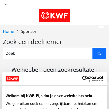
Sponsor
Zoek een deelnemer
We hebben geen zoekresultaten
gevonden
Acties
Welkom bij KWF. Fijn dat je onze website bezoekt.
Actiematerialen
We gebruiken cookies en vergelijkbare technieken om 
Evenementen