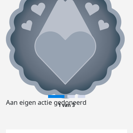
Aan eigen actie gedoneerd
1 van 3