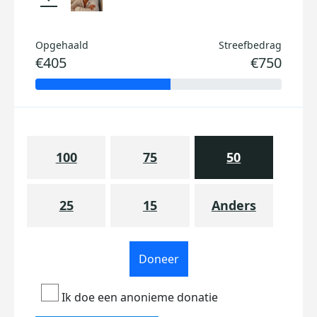
Opgehaald
Streefbedrag
€405
€750
100
75
50
25
15
Anders
Doneer
Ik doe een anonieme donatie