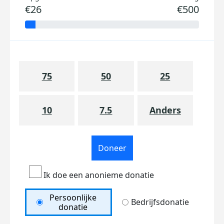
€26
€500
75
50
25
10
7.5
Anders
Doneer
Ik doe een anonieme donatie
Persoonlijke
Bedrijfsdonatie
donatie