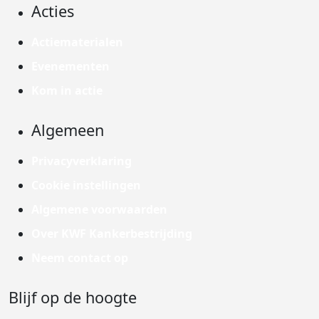
Acties
Actiematerialen
Evenementen
Kom in actie
Algemeen
Privacyverklaring
Cookie instellingen
Algemene voorwaarden
Over KWF Kankerbestrijding
Neem contact op
Blijf op de hoogte