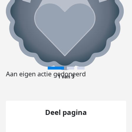
Aan eigen actie gedoneerd
1 van 3
Deel pagina