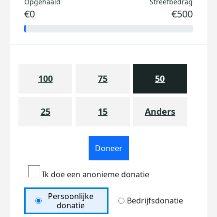
Opgehaald
Streefbedrag
€0
€500
100
75
50
25
15
Anders
Doneer
Ik doe een anonieme donatie
Persoonlijke
Bedrijfsdonatie
donatie